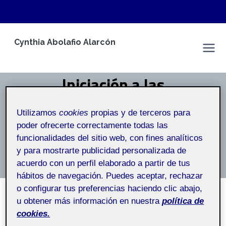
Saltar
Cynthia Abolafio Alarcón
al
Espacio Personal
contenido
Iniciación a las
competencias TIC 71.507
Utilizamos
cookies
propias y de terceros para
poder ofrecerte correctamente todas las
Inicio
/
Iniciación a las competencias TIC 71.507
funcionalidades del sitio web, con fines analíticos
y para mostrarte publicidad personalizada de
Iniciación a las competencias TIC
acuerdo con un perfil elaborado a partir de tus
hábitos de navegación. Puedes aceptar, rechazar
o configurar tus preferencias haciendo clic abajo,
u obtener más información en nuestra
política de
SIN CATEGORÍA
cookies.