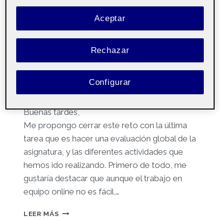
Reflexión final
Aceptar
Por
Cynthia Abolafio Alarcón
16 enero, 2023
Rechazar
Iniciación a las
Pública
competencias TIC
aula 3
Configurar
Buenas tardes,
Me propongo cerrar este reto con la última
tarea que es hacer una evaluación global de la
asignatura, y las diferentes actividades que
hemos ido realizando. Primero de todo, me
gustaría destacar que aunque el trabajo en
equipo online no es fácil,…
REFLEXIÓN
LEER MÁS